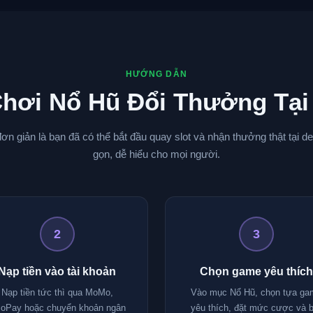
HƯỚNG DẪN
hơi Nổ Hũ Đổi Thưởng Tại
ơn giản là bạn đã có thể bắt đầu quay slot và nhận thưởng thật tại d
gọn, dễ hiểu cho mọi người.
2
3
Nạp tiền vào tài khoản
Chọn game yêu thích
Nạp tiền tức thì qua MoMo,
Vào mục Nổ Hũ, chọn tựa ga
loPay hoặc chuyển khoản ngân
yêu thích, đặt mức cược và b