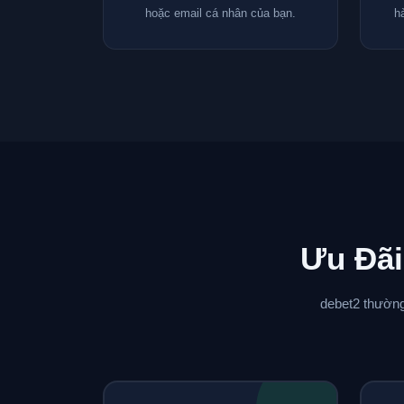
hoặc email cá nhân của bạn.
h
Ưu Đãi
debet2 thường