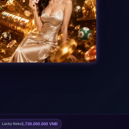
1.730.000.000 VNĐ
Lucky Neko