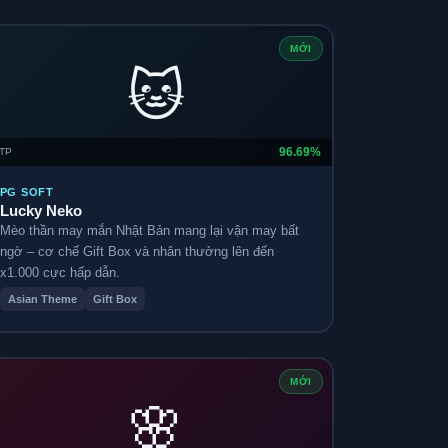
MỚI
🐱
96.69%
TP
PG SOFT
Lucky Neko
Mèo thần may mắn Nhật Bản mang lại vận may bất
ngờ – cơ chế Gift Box và nhân thưởng lên đến
x1.000 cực hấp dẫn.
Asian Theme
Gift Box
MỚI
🌸