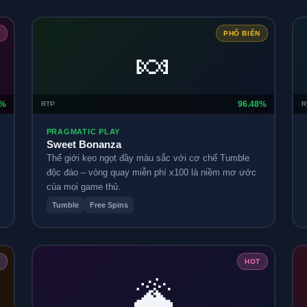
PHỔ BIẾN
🍬
0%
96.48%
RTP
R
PRAGMATIC PLAY
Sweet Bonanza
Thế giới kẹo ngọt đầy màu sắc với cơ chế Tumble
độc đáo – vòng quay miễn phí x100 là niềm mơ ước
của mọi game thủ.
Tumble
Free Spins
HOT
🌋