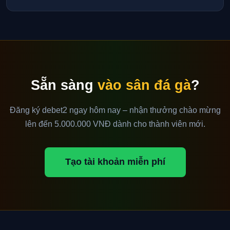
Sẵn sàng
vào sân đá gà
?
Đăng ký debet2 ngay hôm nay – nhận thưởng chào mừng
lên đến 5.000.000 VNĐ dành cho thành viên mới.
Tạo tài khoản miễn phí