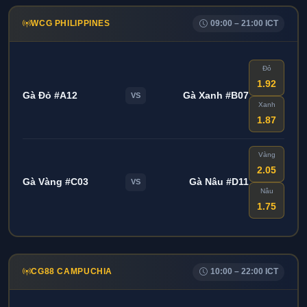
WCG PHILIPPINES
09:00 – 21:00 ICT
Đỏ
1.92
Gà Đỏ #A12
Gà Xanh #B07
VS
Xanh
1.87
Vàng
2.05
Gà Vàng #C03
Gà Nâu #D11
VS
Nâu
1.75
CG88 CAMPUCHIA
10:00 – 22:00 ICT