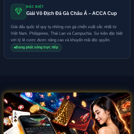
ĐẶC BIỆT
Giải Vô Địch Đá Gà Châu Á – ACCA Cup
Giải đấu quốc tế quy tụ những con gà chiến xuất sắc nhất từ
Việt Nam, Philippines, Thái Lan và Campuchia. Sự kiện đặc biệt
với tỷ lệ cược được nâng cao và khuyến mãi độc quyền.
Đang phát sóng trực tiếp