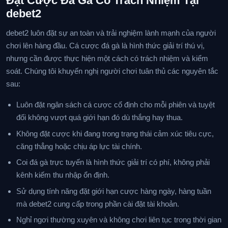
Đặt Cược Đá Gà Có Trách Nhiệm Tại
debet2
debet2 luôn đặt sự an toàn và trải nghiệm lành mạnh của người
chơi lên hàng đầu. Cá cược đá gà là hình thức giải trí thú vị,
nhưng cần được thực hiện một cách có trách nhiệm và kiểm
soát. Chúng tôi khuyến nghị người chơi tuân thủ các nguyên tắc
sau:
Luôn đặt ngân sách cá cược cố định cho mỗi phiên và tuyệt
đối không vượt quá giới hạn đó dù thắng hay thua.
Không đặt cược khi đang trong trạng thái cảm xúc tiêu cực,
căng thẳng hoặc chịu áp lực tài chính.
Coi đá gà trực tuyến là hình thức giải trí có phí, không phải
kênh kiếm thu nhập ổn định.
Sử dụng tính năng đặt giới hạn cược hàng ngày, hàng tuần
mà debet2 cung cấp trong phần cài đặt tài khoản.
Nghỉ ngơi thường xuyên và không chơi liên tục trong thời gian