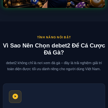
TÍNH NĂNG NỔI BẬT
Vì Sao Nên Chọn debet2 Để Cá Cược
Đá Gà?
debet2 không chỉ là nơi xem đá gà – đây là trải nghiệm giải trí
toàn diện được tối ưu dành riêng cho người dùng Việt Nam.