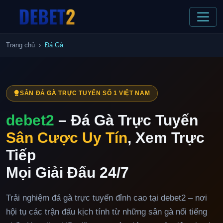
Trang chủ
Đá Gà
SÂN ĐÁ GÀ TRỰC TUYẾN SỐ 1 VIỆT NAM
debet2
– Đá Gà Trực Tuyến
Sân Cược Uy Tín
, Xem Trực
Tiếp
Mọi Giải Đấu 24/7
Trải nghiệm đá gà trực tuyến đỉnh cao tại debet2 – nơi
hội tụ các trận đấu kịch tính từ những sân gà nổi tiếng