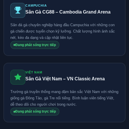
CAMPUCHIA
Sân Gà CG88 – Cambodia Grand Arena
Sân đá gà chuyên nghiệp hàng đầu Campuchia với những con
gà chiến được tuyển chọn kỹ lưỡng. Chất lượng hình ảnh sắc
nét, kèo đa dạng và cập nhật liên tục.
Đang phát sóng trực tiếp
VIỆT NAM
Sân Gà Việt Nam – VN Classic Arena
Trường gà truyền thống mang đậm bản sắc Việt Nam với những
giống gà Đông Tảo, gà Tre nổi tiếng. Bình luận viên tiếng Việt,
dễ theo dõi cho người chơi trong nước.
Đang phát sóng trực tiếp