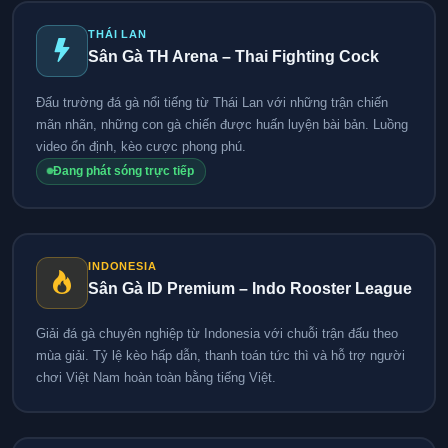
THÁI LAN
Sân Gà TH Arena – Thai Fighting Cock
Đấu trường đá gà nổi tiếng từ Thái Lan với những trận chiến
mãn nhãn, những con gà chiến được huấn luyện bài bản. Luồng
video ổn định, kèo cược phong phú.
Đang phát sóng trực tiếp
INDONESIA
Sân Gà ID Premium – Indo Rooster League
Giải đá gà chuyên nghiệp từ Indonesia với chuỗi trận đấu theo
mùa giải. Tỷ lệ kèo hấp dẫn, thanh toán tức thì và hỗ trợ người
chơi Việt Nam hoàn toàn bằng tiếng Việt.