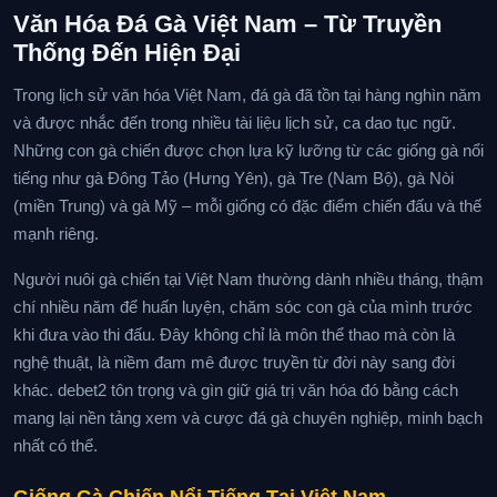
Văn Hóa Đá Gà Việt Nam – Từ Truyền
Thống Đến Hiện Đại
Trong lịch sử văn hóa Việt Nam, đá gà đã tồn tại hàng nghìn năm
và được nhắc đến trong nhiều tài liệu lịch sử, ca dao tục ngữ.
Những con gà chiến được chọn lựa kỹ lưỡng từ các giống gà nổi
tiếng như gà Đông Tảo (Hưng Yên), gà Tre (Nam Bộ), gà Nòi
(miền Trung) và gà Mỹ – mỗi giống có đặc điểm chiến đấu và thế
mạnh riêng.
Người nuôi gà chiến tại Việt Nam thường dành nhiều tháng, thậm
chí nhiều năm để huấn luyện, chăm sóc con gà của mình trước
khi đưa vào thi đấu. Đây không chỉ là môn thể thao mà còn là
nghệ thuật, là niềm đam mê được truyền từ đời này sang đời
khác. debet2 tôn trọng và gìn giữ giá trị văn hóa đó bằng cách
mang lại nền tảng xem và cược đá gà chuyên nghiệp, minh bạch
nhất có thể.