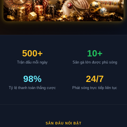
500+
10+
Trận đấu mỗi ngày
Sân gà lớn được phủ sóng
98%
24/7
Tỷ lệ thanh toán thắng cược
Phát sóng trực tiếp liên tục
SÂN ĐẤU NỔI BẬT