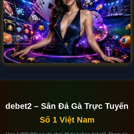
debet2 – Sân Đá Gà Trực Tuyến
Số 1 Việt Nam