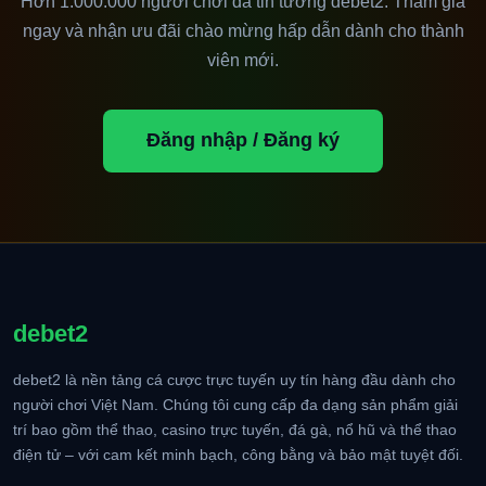
Hơn 1.000.000 người chơi đã tin tưởng debet2. Tham gia
ngay và nhận ưu đãi chào mừng hấp dẫn dành cho thành
viên mới.
Đăng nhập / Đăng ký
debet2
debet2 là nền tảng cá cược trực tuyến uy tín hàng đầu dành cho
người chơi Việt Nam. Chúng tôi cung cấp đa dạng sản phẩm giải
trí bao gồm thể thao, casino trực tuyến, đá gà, nổ hũ và thể thao
điện tử – với cam kết minh bạch, công bằng và bảo mật tuyệt đối.