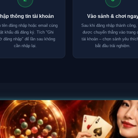
hập thông tin tài khoản
Vào sảnh & chơi nga
n tên đăng nhập hoặc email cùng
Sau khi đăng nhập thành công,
ật khẩu đã đăng ký. Tích "Ghi
được chuyển thẳng vào trang 
ớ đăng nhập" để lần sau không
tài khoản – chọn sảnh yêu thíc
cần nhập lại.
bắt đầu trải nghiệm.