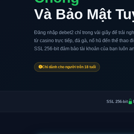
Và Bảo Mật Tu
Đăng nhập debet2 chỉ trong vài giây để trải n
từ casino trực tiếp, đá gà, nổ hũ đến thể thao 
SSL 256-bit đảm bảo tài khoản của bạn luôn an 
Chỉ dành cho người trên 18 tuổi
SSL 256-bit