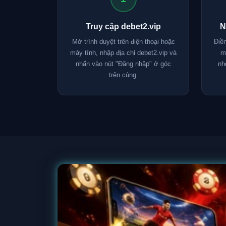
Truy cập debet2.vip
N
Mở trình duyệt trên điện thoại hoặc
Điề
máy tính, nhập địa chỉ debet2.vip và
m
nhấn vào nút "Đăng nhập" ở góc
nh
trên cùng.