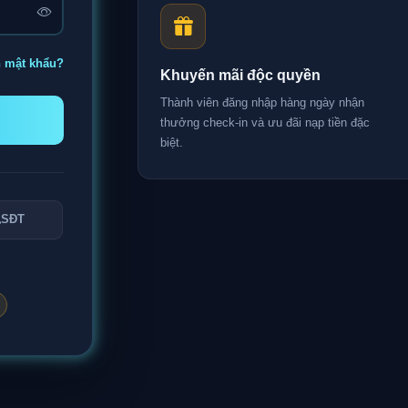
 mật khẩu?
Khuyến mãi độc quyền
Thành viên đăng nhập hàng ngày nhận
thưởng check-in và ưu đãi nạp tiền đặc
biệt.
SĐT